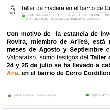
Jul
Taller de madera en el barrio de Ce
26
2014
COHESIÓN SOCIAL
,
EJES DE TRABAJO
,
LOCALIZACIONES
,
PAR
PROYECTOS
,
SOCIAL
,
TRABAJO COLABORATIVO
,
VALPARAISO
Con motivo de la estancia de inv
Rovira, miembro de ArTeS, está r
meses de Agosto y Septiembre
en
Valparaíso, somo testigos del
Taller 
24 y 25 de julio se ha llevado a c
Ana
, en el barrio de Cerro Cordille
Posted by
Ignacio Rovira
at 4:07 pm
Tagged with:
b