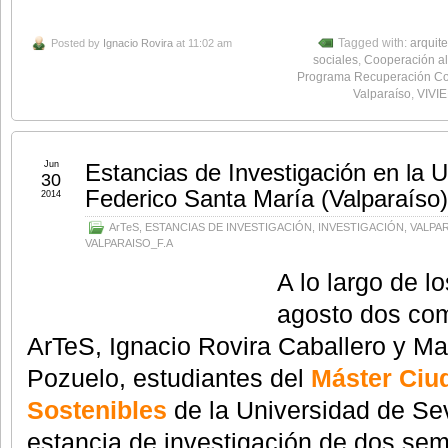
Posted by
Ignacio Rovira
at 11:02 am
Tagged with:
arquite
sociales
,
Cooperación al
Programa Recuperación Co
Valparaíso
,
VIVI
Jun
Estancias de Investigación en la 
30
Federico Santa María (Valparaíso)
2014
ArTeS
,
ESTANCIAS DE INVESTIGACIÓN
,
INVESTIGACIÓN
,
VALPA
VALPARAISO_F.A
A lo largo de l
agosto dos co
ArTeS, Ignacio Rovira Caballero y M
Pozuelo, estudiantes del
Máster Ciud
Sostenibles
de la Universidad de Sevi
estancia de investigación de dos se