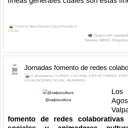
líneas generales cuáles son estas lín
Posted by
María Sánchez García-Pozuelo
at
4:35 am
Tagged with:
arquitect
Navales
,
MINVU
,
Programa
Jul
Jornadas fomento de redes colabor
30
2014
0. @rehabarrios
,
CUÁNDO
,
CULTURAL
,
EJES DE TRABAJO
,
EVEN
LOCALIZACIONES
,
SOCIAL
,
VALPARAISO
Los 
Ago
@valpocultura
Valpa
fomento de redes colaborativas 
sociales y animadores cultu