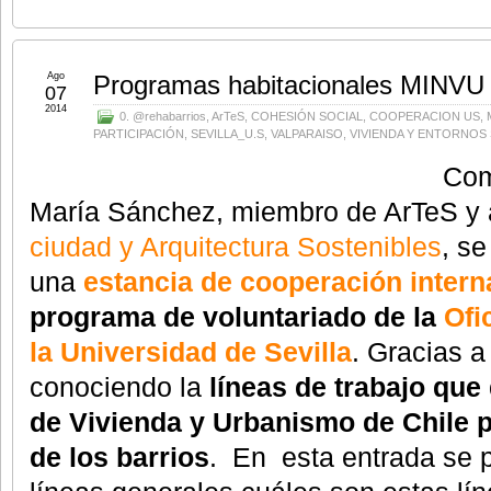
Ago
Programas habitacionales MINVU 
07
2014
0. @rehabarrios
,
ArTeS
,
COHESIÓN SOCIAL
,
COOPERACION US
,
PARTICIPACIÓN
,
SEVILLA_U.S
,
VALPARAISO
,
VIVIENDA Y ENTORNOS
Com
María Sánchez, miembro de ArTeS y
ciudad y Arquitectura Sostenibles
, s
una
estancia de cooperación intern
programa de voluntariado de la
Ofi
la Universidad de Sevilla
. Gracias a
conociendo la
líneas de trabajo que 
de Vivienda y Urbanismo de Chile 
de los barrios
. En esta entrada se 