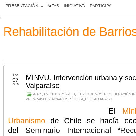
PRESENTACIÓN
ArTeS
INICIATIVA
PARTICIPA
Rehabilitación de Barrio
Ene
MINVU. Intervención urbana y soci
07
Valparaíso
2015
ArTeS
,
EVENTOS
,
MINVU
,
QUIENES SOMOS
,
REGENERACIÓN IN
VALPARAÍSO
,
SEMINARIOS
,
SEVILLA_U.S
,
VALPARAISO
El
Min
Urbanismo
de Chile se hacía ec
del
Seminario Internacional “Rec