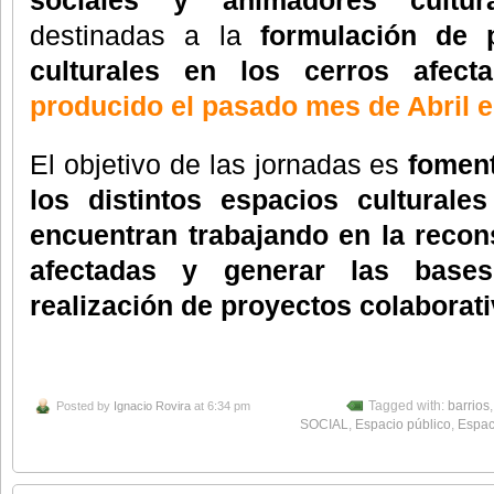
destinadas a la
formulación de p
culturales en los cerros afec
producido el pasado mes de Abril e
El objetivo de las jornadas es
foment
los distintos espacios culturale
encuentran trabajando en la recon
afectadas y generar las base
realización de proyectos colaborati
Posted by
Ignacio Rovira
at 6:34 pm
Tagged with:
barrios
SOCIAL
,
Espacio público
,
Espac