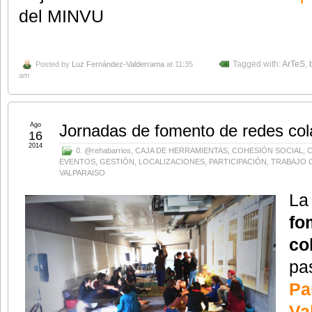
del MINVU
Posted by
Luz Fernández-Valderrama
at 11:35
Tagged with:
ArTeS
,
am
Ago
Jornadas de fomento de redes cola
16
2014
0. @rehabarrios
,
CAJA DE HERRAMIENTAS
,
COHESIÓN SOCIAL
,
EVENTOS
,
GESTIÓN
,
LOCALIZACIONES
,
PARTICIPACIÓN
,
TRABAJO 
VALPARAISO
La
f
co
pa
P
Va