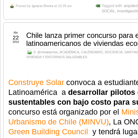
Posted by
Ignacio Rovira
at 10:39 am
Tagged with:
arquitec
SOCIAL
,
investigació
Abr
Chile lanza primer concurso para 
22
latinoamericanos de viviendas ec
2014
0. @rehabarrios
,
ACADÉMICA
,
CALENDARIO
,
DOCENCIA
,
SANTIA
VIVIENDA Y ENTORNOS SALUDABLES
Construye Solar
convoca a estudiante
Latinoamérica a
desarrollar pilotos
sustentables con bajo costo para 
concurso está organizado por el
Mini
Urbanismo de Chile (MINVU)
, La O
Green Building Council
y tendrá luga