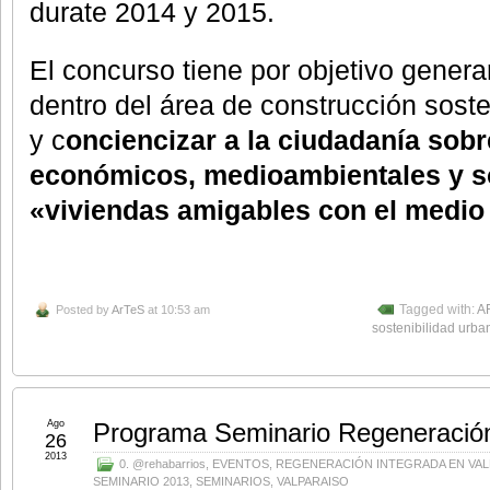
durate 2014 y 2015.
El concurso tiene por objetivo gener
dentro del área de construcción sost
y c
onciencizar a la ciudadanía sobr
económicos, medioambientales y so
«viviendas amigables con el medio
Posted by
ArTeS
at 10:53 am
Tagged with:
A
sostenibilidad urba
Ago
Programa Seminario Regeneración
26
2013
0. @rehabarrios
,
EVENTOS
,
REGENERACIÓN INTEGRADA EN VAL
SEMINARIO 2013
,
SEMINARIOS
,
VALPARAISO