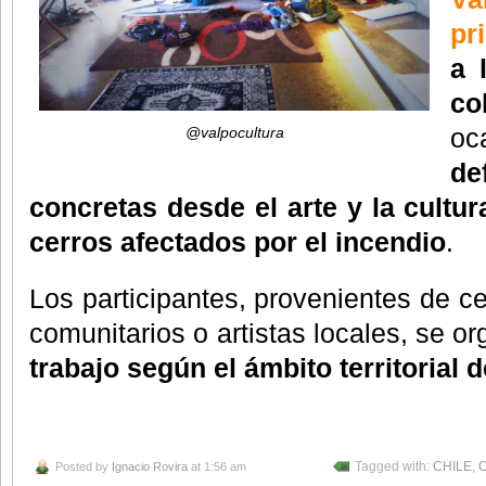
pr
a 
co
oc
@valpocultura
d
concretas desde el arte y la cultu
cerros afectados por el incendio
.
Los participantes, provenientes de ce
comunitarios o artistas locales, se o
trabajo según el ámbito territorial 
Posted by
Ignacio Rovira
at 1:56 am
Tagged with:
CHILE
,