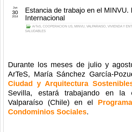
Jun
Estancia de trabajo en el MINVU.
30
Internacional
2014
ArTeS
,
COOPERACION US
,
MINVU
,
VALPARAISO
,
VIVIENDA Y E
SALUDABLES
Durante los meses de julio y agost
ArTeS, María Sánchez García-Pozu
Ciudad y Arquitectura Sostenible
Sevilla, estará trabajando en la
Valparaíso (Chile) en el
Programa
Condominios Sociales
.