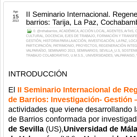
Ago
II Seminario Internacional. Regen
15
barrios: Tarija, La Paz, Cochabam
2013
0. @rehabarrios
,
ACADÉMICA
,
ACCIÓN LOCAL
,
AGENTES
,
ArTeS
,
CULTURAL
,
DOCENCIA
,
EJES DE TRABAJO
,
FORMACIÓN Y TRANSF
GESTIÓN
,
HISTORIA PARA LA ACCIÓN
,
INVESTIGACIÓN
,
LA PAZ
,
LOC
PARTICIPACIÓN
,
PATRIMONIO
,
PROYECTOS
,
REGENERACIÓN INTEG
VALPARAÍSO
,
SEMINARIO 2013
,
SEMINARIOS
,
SEVILLA_U.S
,
SOSTENI
TRABAJO COLABORATIVO
,
U.M.S.S.
,
UNIVERSIDADES
,
VALPARAISO
,
INTRODUCCIÓN
El
II Seminario Internacional de Re
de Barrios: Investigación- Gestión 
actividades que viene desarrollando 
de Barrios conformada por investiga
de Sevilla
(US),
Universidad de Mál