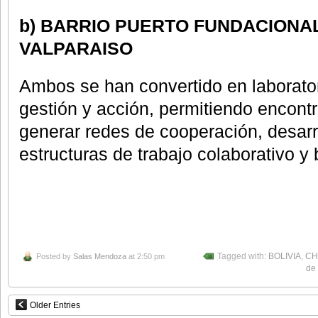
b) BARRIO PUERTO FUNDACIONAL, 
VALPARAISO
Ambos se han convertido en laborator
gestión y acción, permitiendo encon
generar redes de cooperación, desarr
estructuras de trabajo colaborativo y
Posted by
Salas Mendoza
at 2:50 pm
Tagged with:
BOLIVIA
,
CH
de 
Older Entries