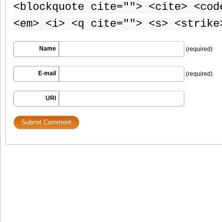
<blockquote cite=""> <cite> <cod
<em> <i> <q cite=""> <s> <strike
Name
(required)
E-mail
(required)
URI