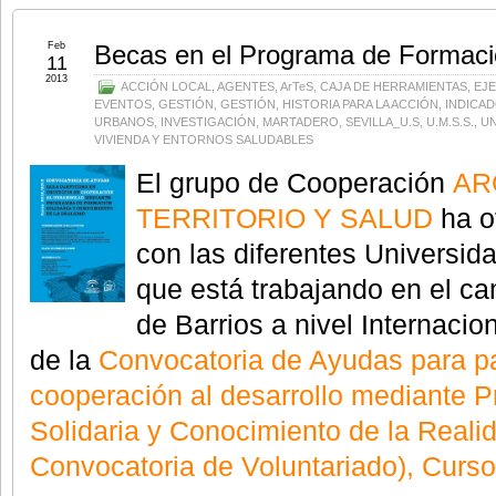
Feb
Becas en el Programa de Formació
11
2013
ACCIÓN LOCAL
,
AGENTES
,
ArTeS
,
CAJA DE HERRAMIENTAS
,
EJE
EVENTOS
,
GESTIÓN
,
GESTIÓN
,
HISTORIA PARA LA ACCIÓN
,
INDICA
URBANOS
,
INVESTIGACIÓN
,
MARTADERO
,
SEVILLA_U.S
,
U.M.S.S.
,
UN
VIVIENDA Y ENTORNOS SALUDABLES
El grupo de Cooperación
AR
TERRITORIO Y SALUD
ha o
con las diferentes Universid
que está trabajando en el c
de Barrios a nivel Internacio
de la
Convocatoria de Ayudas para pa
cooperación al desarrollo mediante 
Solidaria y Conocimiento de la Reali
Convocatoria de Voluntariado), Cur