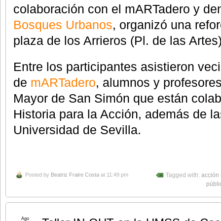
colaboración con el mARTadero y den
Bosques Urbanos
, organizó una refo
plaza de los Arrieros (Pl. de las Artes)
Entre los participantes asistieron ve
de
mARTadero
, alumnos y profesores
Mayor de San Simón que están colab
Historia para la Acción, además de l
Universidad de Sevilla.
Posted by
Beatriz Fraire Costa
at 11:49 pm
Tagged with:
acción 
públi
Ago