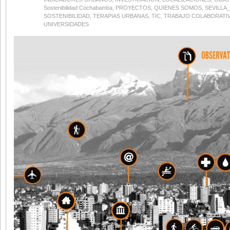
Sostenibilidad Cochabamba
,
PROYECTOS
,
QUIENES SOMOS
,
SEVILLA_
SOSTENIBILIDAD
,
TERAPIAS URBANAS
,
TIC
,
TRABAJO COLABORATI
UNIVERSIDADES