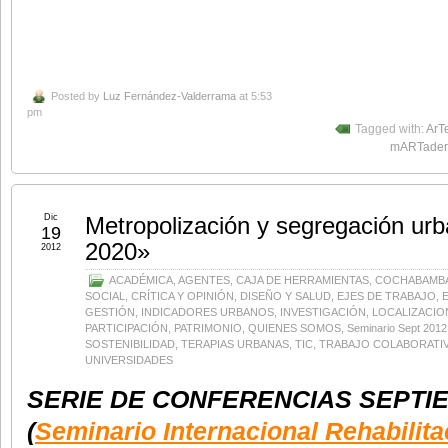
Posted by
Luz Fernández-Valderrama
at 5:53
pm
Tagged with:
ArT
mARTader
Dic
Metropolización y segregación u
19
2020»
2012
ACADÉMICA
,
AGENTES
,
CAJA DE HERRAMIENTAS
,
COCHABAMB
SOCIAL
,
CRÍTICA Y OPINIÓN
,
DISEÑO Y SALUD
,
EJES DE TRABAJO
,
GESTIÓN
,
INDICADORES URBANOS
,
INVESTIGACIÓN
,
LOCALIZACIO
PARTICIPACIÓN
,
PATRIMONIO
,
QUIENES SOMOS
,
Seminario Sept 2012
SOSTENIBILIDAD
,
TERAPIAS URBANAS
,
TIC
,
TRABAJO COLABORATI
UNIVERSIDADES
SERIE DE CONFERENCIAS
SEPTIE
(
Seminario Internacional Rehabilit