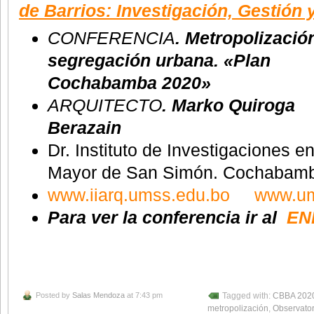
de Barrios: Investigación, Gestión 
CONFERENCIA
.
Metropolizació
segregación urbana. «Plan
Cochabamba 2020»
ARQUITECTO
. Marko Quiroga
Berazain
Dr. Instituto de Investigaciones en
Mayor de San Simón. Cochabamba
www.iiarq.umss.edu.bo
www.um
Para ver la conferencia ir al
EN
Posted by
Salas Mendoza
at 7:43 pm
Tagged with:
CBBA 202
metropolización
,
Observator