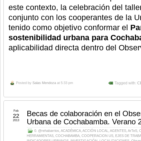
este contexto, l
a celebración del tal
conjunto con los cooperantes de la U
tenido como objetivo conformar el
Pa
sostenibilidad urbana
para Cocha
aplicabilidad directa dentro del Obse
Posted by
Salas Mendoza
at 5:33 pm
Tagged with:
C
Feb
Becas de colaboración en el Obser
22
Urbana de Cochabamba. Verano 
2013
0. @rehabarrios
,
ACADÉMICA
,
ACCIÓN LOCAL
,
AGENTES
,
ArTeS
,
HERRAMIENTAS
,
COCHABAMBA
,
COOPERACION US
,
EJES DE TRAB
INDICADORES URBANOS
,
INVESTIGACIÓN
,
LOCALIZACIONES
,
Obser