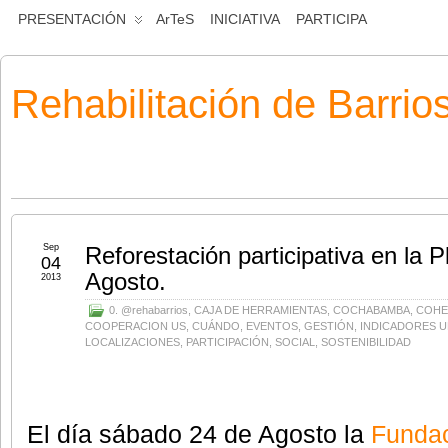
PRESENTACIÓN
ArTeS
INICIATIVA
PARTICIPA
Rehabilitación de Barrio
Sep
Reforestación participativa en la P
04
Agosto.
2013
0. @rehabarrios
,
CAJA DE HERRAMIENTAS
,
COCHABAMBA
,
COHE
COOPERACION US
,
CUÁNDO
,
EVENTOS
,
GESTIÓN
,
INDICADORES 
LOCALIZACIONES
,
PARTICIPACIÓN
,
SOCIAL
,
SOSTENIBILIDAD
El día sábado 24 de Agosto la
Funda