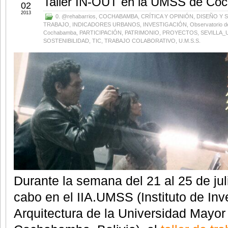
Taller IN-OUT en la UMSS de Co
02
2013
0. @rehabarrios
,
COCHABAMBA
,
CRÍTICA Y OPINIÓN
,
DISEÑO Y 
TRABAJO
,
INDICADORES URBANOS
,
INVESTIGACIÓN
,
Observatorio de
Cochabamba
,
PARTICIPACIÓN
,
PATRIMONIO
,
PROYECTOS
,
SEVILLA_
SOSTENIBILIDAD
,
TIC
,
TRABAJO COLABORATIVO
,
U.M.S.S.
Durante la semana del 21 al 25 de jul
cabo en el IIA.UMSS (Instituto de In
Arquitectura de la Universidad Mayo