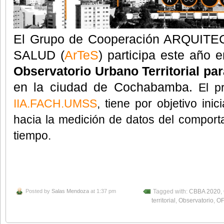
El Grupo de Cooperación ARQUIT
SALUD (
ArTeS
) participa este año e
Observatorio Urbano Territorial par
en la ciudad de Cochabamba.
El p
IIA.FACH.UMSS
, tiene por objetivo ini
hacia la medición de datos del comport
tiempo.
Posted by
Salas Mendoza
at 1:37 pm
Tagged with:
CBBA 2020
,
territorial
,
Observatorio
,
OF