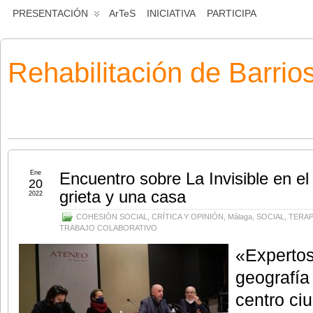
PRESENTACIÓN
ArTeS
INICIATIVA
PARTICIPA
Rehabilitación de Barrio
Ene
Encuentro sobre La Invisible en el
20
grieta y una casa
2022
COHESIÓN SOCIAL
,
CRÍTICA Y OPINIÓN
,
Málaga
,
SOCIAL
,
TERAP
TRABAJO COLABORATIVO
«Expertos
geografía
centro c