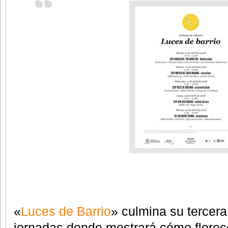
«
Luces de Barrio
» culmina su tercer
jornadas donde mostrará cómo florec