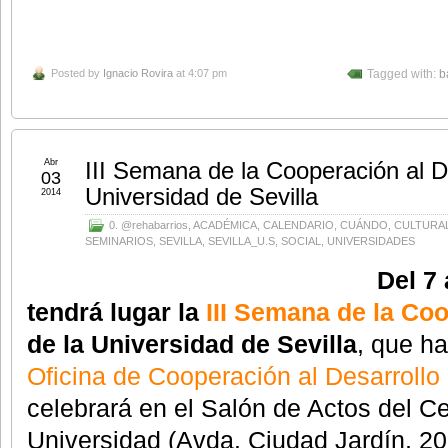
Posted by
Ignacio Rovira
at 4:07 pm
Tagged with:
b
Abr
III Semana de la Cooperación al De
03
Universidad de Sevilla
2014
0. @rehabarrios
,
ACADÉMICA
,
CALENDARIO
,
CUÁNDO
,
CULTURA
SEMINARIOS
,
SEVILLA
,
SEVILLA_U.S
,
SOCIAL
,
UNIVERSIDADES
Del 7 
tendrá lugar la
III Semana de la Coo
de la Universidad de Sevilla
, que ha
Oficina de Cooperación al Desarrollo
celebrará en el Salón de Actos del Ce
Universidad (Avda. Ciudad Jardín, 20