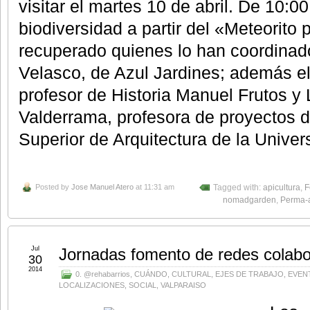
visitar el martes 10 de abril. De 10:0
biodiversidad a partir del «Meteorito 
recuperado quienes lo han coordinad
Velasco, de Azul Jardines; además el
profesor de Historia Manuel Frutos y
Valderrama, profesora de proyectos 
Superior de Arquitectura de la Univer
Posted by
Jose Manuel Atero
at 11:31 am
Tagged with:
apicultura
,
F
nomadgarden
,
Perma-a
Jul
Jornadas fomento de redes colabor
30
2014
0. @rehabarrios
,
CUÁNDO
,
CULTURAL
,
EJES DE TRABAJO
,
EVEN
LOCALIZACIONES
,
SOCIAL
,
VALPARAISO