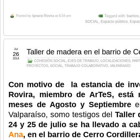
Posted by
Ignacio Rovira
at 6:34 pm
Tagged with:
barrios
SOCIAL
,
Espacio público
,
Espac
Jul
Taller de madera en el barrio de Ce
26
2014
COHESIÓN SOCIAL
,
EJES DE TRABAJO
,
LOCALIZACIONES
,
PAR
PROYECTOS
,
SOCIAL
,
TRABAJO COLABORATIVO
,
VALPARAISO
Con motivo de la estancia de inv
Rovira, miembro de ArTeS, está r
meses de Agosto y Septiembre
en
Valparaíso, somo testigos del
Taller 
24 y 25 de julio se ha llevado a c
Ana
, en el barrio de Cerro Cordille