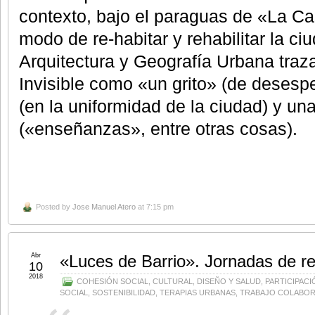
contexto, bajo el paraguas de «La Ca
modo de re-habitar y rehabilitar la ci
Arquitectura y Geografía Urbana traza
Invisible como «un grito» (de desespe
(en la uniformidad de la ciudad) y un
(«enseñanzas», entre otras cosas).
Posted by
Jose Manuel Atero
at 7:15 pm
Abr
«Luces de Barrio». Jornadas de re
10
2018
COHESIÓN SOCIAL
,
CULTURAL
,
DISEÑO Y SALUD
,
PARTICIPACI
SOCIAL
,
SOSTENIBILIDAD
,
TERAPIAS URBANAS
,
TRABAJO COLABOR