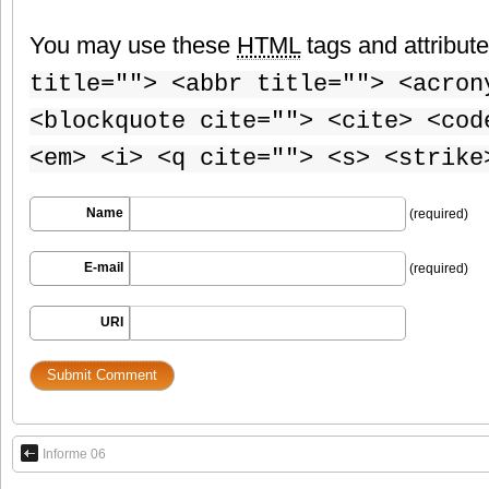
You may use these
HTML
tags and attribut
title=""> <abbr title=""> <acron
<blockquote cite=""> <cite> <cod
<em> <i> <q cite=""> <s> <strike
Name
(required)
E-mail
(required)
URI
Informe 06