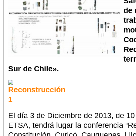
Sal
de 
tra
mot
Co
Rec
ter
Sur de Chile».
El día 3 de Diciembre de 2013, de 10 a
ETSA, tendrá lugar la conferencia “R
Constitución, Curicó, Cauquenes, Llic