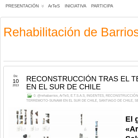
PRESENTACIÓN
ArTeS
INICIATIVA
PARTICIPA
Rehabilitación de Barrio
Dic
RECONSTRUCCIÓN TRAS EL 
10
EN EL SUR DE CHILE
2013
0. @rehabarrios
,
ArTeS
,
E.T.S.A.S
,
INGENTES
,
RECONSTRUCCIÓN
TERREMOTO-SUNAMI EN EL SUR DE CHILE
,
SANTIAGO DE CHILE
,
S
El 
«Ar