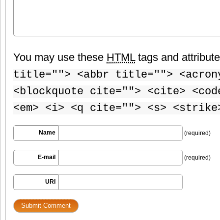
You may use these
HTML
tags and attribut
title=""> <abbr title=""> <acron
<blockquote cite=""> <cite> <cod
<em> <i> <q cite=""> <s> <strike
Name
(required)
E-mail
(required)
URI