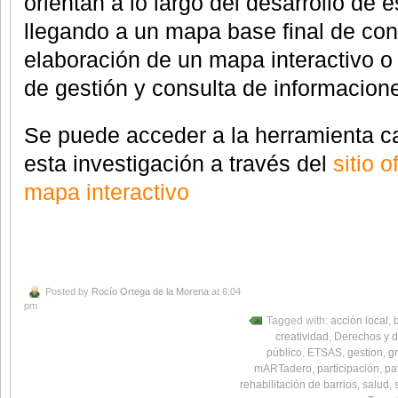
orientan a lo largo del desarrollo de e
llegando a un mapa base final de con
elaboración de un mapa interactivo o 
de gestión y consulta de informacion
Se puede acceder a la herramienta ca
esta investigación a través del
sitio 
mapa interactivo
Posted by
Rocío Ortega de la Morena
at 6:04
pm
Tagged with:
acción local
,
creatividad
,
Derechos y 
público
,
ETSAS
,
gestion
,
g
mARTadero
,
participación
,
pa
rehabilitación de barrios
,
salud
,