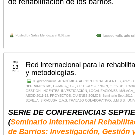
de rehabilitación de los barrios.
Posted by
Salas Mendoza
at 8:01 pm
Tagged with:
arte u
May
Red internacional para la rehabilit
13
y metodologías.
2013
0. @rehabarrios
,
ACADÉMICA
,
ACCIÓN LOCAL
,
AGENTES
,
ArTeS
,
HERRAMIENTAS
,
CATANIA_U.C.
,
CRÍTICA Y OPINIÓN
,
EJES DE TRAB
GESTIÓN
,
INGENTES
,
INVESTIGACIÓN
,
LOCALIZACIONES
,
MÁLAGA_
AECID 2011-13
,
PROYECTOS
,
QUIENES SOMOS
,
Seminario Sept 2012
,
SEVILLA
,
SIRACUSA_E.A.S
,
TRABAJO COLABORATIVO
,
U.M.S.S.
,
UNI
SERIE DE CONFERENCIAS
SEPTIE
(
Seminario Internacional Rehabilit
de Barrios: Investigación, Gestión 