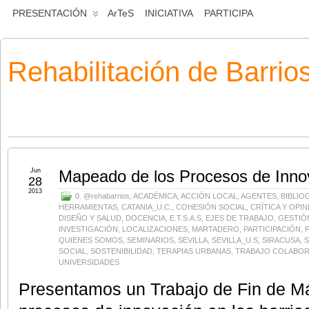
PRESENTACIÓN
ArTeS
INICIATIVA
PARTICIPA
Rehabilitación de Barrio
Jun
Mapeado de los Procesos de Innov
28
2013
0. @rehabarrios
,
ACADÉMICA
,
ACCIÓN LOCAL
,
AGENTES
,
BIBLIO
HERRAMIENTAS
,
CATANIA_U.C.
,
COHESIÓN SOCIAL
,
CRÍTICA Y OPIN
DISEÑO Y SALUD
,
DOCENCIA
,
E.T.S.A.S
,
EJES DE TRABAJO
,
GESTIÓ
INVESTIGACIÓN
,
LOCALIZACIONES
,
MARTADERO
,
PARTICIPACIÓN
,
QUIENES SOMOS
,
SEMINARIOS
,
SEVILLA
,
SEVILLA_U.S
,
SIRACUSA
,
S
SOCIAL
,
SOSTENIBILIDAD
,
TERAPIAS URBANAS
,
TRABAJO COLABOR
UNIVERSIDADES
Presentamos un Trabajo de Fin de M