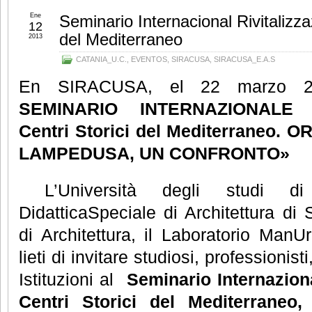
Ene
Seminario Internacional Rivitalizza
12
del Mediterraneo
2013
CATANIA_U.C.
,
EVENTOS
,
SIRACUSA
,
SIRACUSA_E.A.S
En SIRACUSA, el 22 marzo 20
SEMINARIO INTERNAZIONALE
Centri Storici
del Mediterraneo.
OR
LAMPEDUSA,
UN CONFRONTO»
L’Università degli studi di 
DidatticaSpeciale di Architettura di 
di Architettura, il Laboratorio Man
lieti di invitare studiosi, professionist
Istituzioni al
Seminario Internazio
Centri Storici
del Mediterraneo