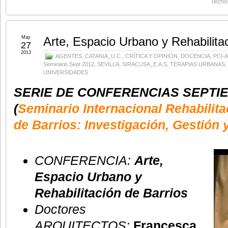
Tecno
May
Arte, Espacio Urbano y Rehabilita
27
2013
AGENTES
,
CATANIA_U.C.
,
CRÍTICA Y OPINIÓN
,
DOCENCIA
,
PCI-A
Seminario Sept 2012
,
SEVILLA
,
SIRACUSA_E.A.S
,
TERAPIAS URBANAS
,
UNIVERSIDADES
SERIE DE CONFERENCIAS
SEPTIE
(
Seminario Internacional Rehabilit
de Barrios: Investigación, Gestión 
CONFERENCIA:
Arte,
Espacio Urbano y
Rehabilitación de Barrios
Doctores
ARQUITECTOS:
Francesca