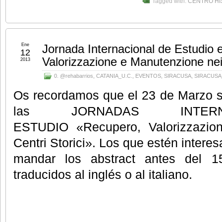
Tagged with:
CENTRO HI
Ene
Jornada Internacional de Estudio 
12
Valorizzazione e Manutenzione nei 
2013
0. @rehabarrios
,
CATANIA_U.C.
,
EVENTOS
,
SIRACUSA
,
SIRACUSA
Os recordamos que el 23 de Marzo s
las JORNADAS INTER
ESTUDIO «Recupero, Valorizzazio
Centri Storici». Los que estén intere
mandar los abstract antes del 
traducidos al inglés o al italiano.