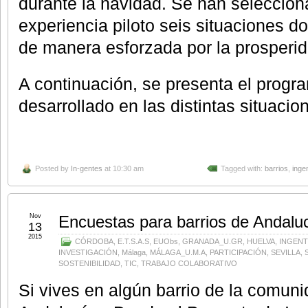
durante la navidad. Se han seleccion
experiencia piloto seis situaciones d
de manera esforzada por la prosperid
A continuación, se presenta el prog
desarrollado en las distintas situacio
Posted by
In-gentes
at 10:30 am
Tagged with:
barrios
,
inge
Nov
Encuestas para barrios de Andalu
13
2015
CÓRDOBA
,
E.T.S.A.S
,
EUObs
,
GRANADA_U.GR
,
HUELVA
,
INGENT
INVESTIGACIÓN
,
Málaga
,
MÁLAGA_U.M.A
,
PARTICIPACIÓN
,
SEVILLA
,
SOSTENIBILIDAD
,
TIC
,
TRABAJO COLABORATIVO
Si vives en algún barrio de la comu