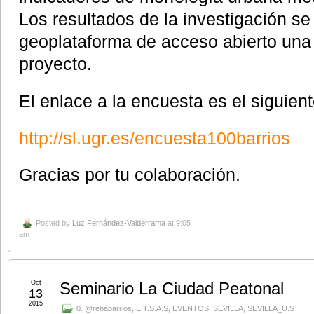
Los resultados de la investigación s
geoplataforma de acceso abierto una 
proyecto.
El enlace a la encuesta es el siguient
http://sl.ugr.es/encuesta100barrios
Gracias por tu colaboración.
Posted by
Luz Fernández-Valderrama
at 9:05
am
Oct
Seminario La Ciudad Peatonal
13
2015
0. @rehabarrios
,
E.T.S.A.S
,
EVENTOS
,
SEVILLA
,
SEVILLA_U.S