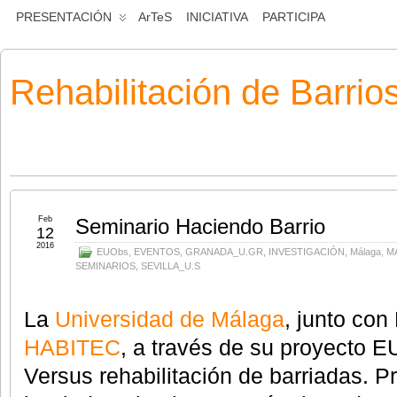
PRESENTACIÓN
ArTeS
INICIATIVA
PARTICIPA
Rehabilitación de Barrio
Feb
Seminario Haciendo Barrio
12
2016
EUObs
,
EVENTOS
,
GRANADA_U.GR
,
INVESTIGACIÓN
,
Málaga
,
M
SEMINARIOS
,
SEVILLA_U.S
La
Universidad de Málaga
, junto con
HABITEC
, a través de su proyecto 
Versus rehabilitación de barriadas. 