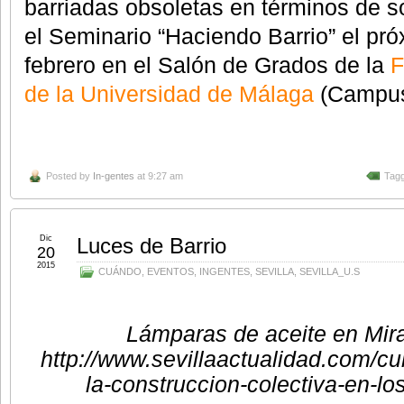
barriadas obsoletas en términos de so
el Seminario “Haciendo Barrio” el pr
febrero en el Salón de Grados de la
F
de la Universidad de Málaga
(Campus 
Posted by
In-gentes
at 9:27 am
Tagg
Dic
Luces de Barrio
20
2015
CUÁNDO
,
EVENTOS
,
INGENTES
,
SEVILLA
,
SEVILLA_U.S
Lámparas de aceite en Mira
http://www.sevillaactualidad.com/cu
la-construccion-colectiva-en-los