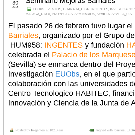
Seminario Mejoras Barriales
30
2015
EUObs
,
EVENTOS
,
GRANADA_U.GR
,
INGENTES
,
INVESTIGACIÓ
MÁLAGA_U.M.A
,
PROYECTOS
,
SEMINARIOS
,
SEVILLA
,
SEVILLA_U.S
El pasado 26 de febrero tuvo lugar el
Barriales
, organizado por el Grupo de
HUM958:
INGENTES
y fundación
H
celebrada el
Palacio de los Marquese
(Sevilla)
se enmarca dentro del Proye
Investigación
EUObs
, en el que par
colaboración con las universidades 
Centro Tecnologico HABITEC, financi
Innovación y Ciencia de la Junta de 
Posted by
In-gentes
at 10:10 am
Tagged with:
barrios
,
ETSA