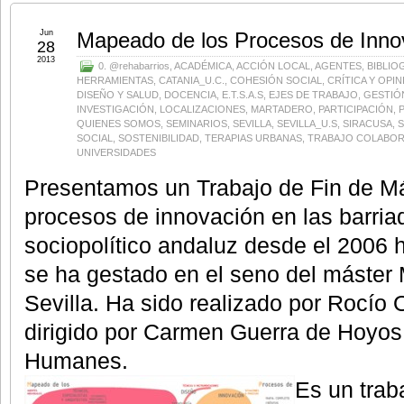
Jun
Mapeado de los Procesos de Innov
28
2013
0. @rehabarrios
,
ACADÉMICA
,
ACCIÓN LOCAL
,
AGENTES
,
BIBLIO
HERRAMIENTAS
,
CATANIA_U.C.
,
COHESIÓN SOCIAL
,
CRÍTICA Y OPIN
DISEÑO Y SALUD
,
DOCENCIA
,
E.T.S.A.S
,
EJES DE TRABAJO
,
GESTIÓ
INVESTIGACIÓN
,
LOCALIZACIONES
,
MARTADERO
,
PARTICIPACIÓN
,
QUIENES SOMOS
,
SEMINARIOS
,
SEVILLA
,
SEVILLA_U.S
,
SIRACUSA
,
S
SOCIAL
,
SOSTENIBILIDAD
,
TERAPIAS URBANAS
,
TRABAJO COLABOR
UNIVERSIDADES
Presentamos un Trabajo de Fin de M
procesos de innovación en las barri
sociopolítico andaluz desde el 2006 h
se ha gestado en el seno del máster 
Sevilla. Ha sido realizado por Rocío 
dirigido por Carmen Guerra de Hoyos
Humanes.
Es un trab