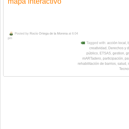
mapa interactivo
Posted by
Rocío Ortega de la Morena
at 6:04
pm
Tagged with:
acción local
,
creatividad
,
Derechos y 
público
,
ETSAS
,
gestion
,
g
mARTadero
,
participación
,
pa
rehabilitación de barrios
,
salud
,
Tecno