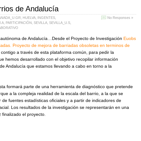
rios de Andalucía
NADA_U.GR
,
HUELVA
,
INGENTES
,
No Responses »
.A
,
PARTICIPACIÓN
,
SEVILLA
,
SEVILLA_U.S
,
ABORATIVO
ad autónoma de Andalucía…Desde el Proyecto de Investigación
Euobs
riadas. Proyecto de mejora de barriadas obsoletas en terminos de
ontigo a través de esta plataforma común, para pedir la
ue hemos desarrollado con el objetivo recopilar información
s de Andalucía que estamos llevando a cabo en torno a la
sta formará parte de una herramienta de diagnóstico que pretende
ue a la compleja realidad de la escala del barrio, a la que se
 de fuentes estadísticas oficiales y a partir de indicadores de
cial. Los resultados de la investigación se representarán en una
finalizado el proyecto.