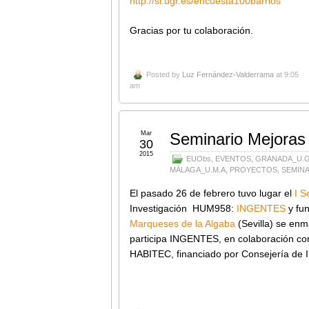
http://sl.ugr.es/encuesta100barrios
Gracias por tu colaboración.
Posted by
Luz Fernández-Valderrama
at 9:05
am
Mar
Seminario Mejoras 
30
2015
EUObs
,
EVENTOS
,
GRANADA_U.
MÁLAGA_U.M.A
,
PROYECTOS
,
SEMIN
El pasado 26 de febrero tuvo lugar el
I S
Investigación HUM958:
INGENTES
y fu
Marqueses de la Algaba
(Sevilla)
se enma
participa INGENTES, en colaboración con
HABITEC, financiado por Consejería de I