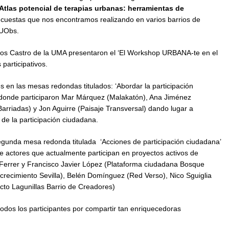
Atlas potencial de terapias urbanas: herramientas de
encuestas que nos encontramos realizando en varios barrios de
EUObs.
cos Castro de la UMA presentaron el ‘El Workshop URBANA-te en el
participativos.
s en las mesas redondas titulados: ‘Abordar la participación
donde participaron Mar Márquez (Malakatón), Ana Jiménez
Barriadas) y Jon Aguirre (Paisaje Transversal) dando lugar a
 de la participación ciudadana.
segunda mesa redonda titulada ‘Acciones de participación ciudadana’
 actores que actualmente participan en proyectos activos de
 Ferrer y Francisco Javier López (Plataforma ciudadana Bosque
recimiento Sevilla), Belén Domínguez (Red Verso), Nico Sguiglia
cto Lagunillas Barrio de Creadores)
odos los participantes por compartir tan enriquecedoras