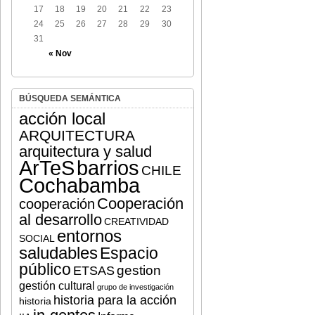
17
18
19
20
21
22
23
24
25
26
27
28
29
30
31
« Nov
BÚSQUEDA SEMÁNTICA
acción local
ARQUITECTURA
arquitectura y salud
ArTeS
barrios
CHILE
Cochabamba
Cooperación
cooperación
al desarrollo
CREATIVIDAD
entornos
SOCIAL
saludables
Espacio
público
gestion
ETSAS
gestión cultural
grupo de investigación
historia para la acción
historia