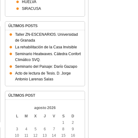
HUELVA
SIRACUSA
ÚLTIMOS POSTS
Taller ZN-ESCENARIOS. Universidad
de Granada
La rehabilitación de la Casa Invisible
Seminario Heatwaves. Cátedra Confort
Climático SVQ.
Seminario del Paisaje: Darío Gazapo
Acto de lectura de Tesis. D. Jorge
Antonio Larenas Salas
ÚLTIMOS POST
agosto 2026
L
M
X
J
V
S
D
1
2
3
4
5
6
7
8
9
10
11
12
13
14
15
16