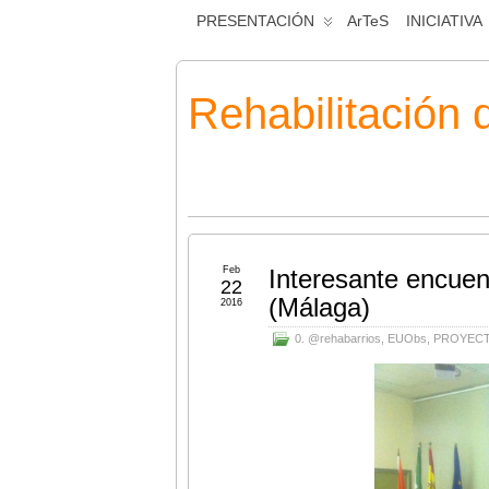
PRESENTACIÓN
ArTeS
INICIATIVA
Rehabilitación 
Feb
Interesante encuen
22
(Málaga)
2016
0. @rehabarrios
,
EUObs
,
PROYEC