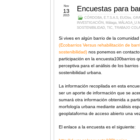
Nov
Encuestas para bar
13
2015
CÓRDOBA
,
E.T.S.A.S
,
EUObs
,
GRA
INVESTIGACIÓN
,
Málaga
,
MÁLAGA_U.M
SOSTENIBILIDAD
,
TIC
,
TRABAJO COL
Si vives en algún barrio de la comunid
(Ecobarrios Versus rehabilitación de bar
sostenibilidad)
nos ponemos en contacto c
participación en la encuesta100barrios q
perceptiva para el análisis de los barrio
sostenibilidad urbana.
La información recopilada en esta encue
ser un aporte de información que se acerq
sumará otra información obtenida a partir
morfología urbana mediante análisis espa
geoplataforma de acceso abierto una vez 
El enlace a la encuesta es el siguiente: