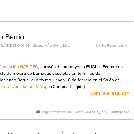
o Barrio
GR
,
INVESTIGACIÓN
,
Málaga
,
MÁLAGA_U.M.A
,
No Responses »
Fundación HABITEC
, a través de su proyecto EUObs “Ecobarrios
ecto de mejora de barriadas obsoletas en términos de
“Haciendo Barrio” el próximo jueves 18 de febrero en el Salón de
 la Universidad de Málaga
(Campus El Ejido).
Continue reading »
Tagged with:
barrios
,
EUObs
,
MÁLAGA_U.M.A
,
participación