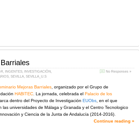
Barriales
GR
,
INGENTES
,
INVESTIGACIÓN
,
No Responses »
ARIOS
,
SEVILLA
,
SEVILLA_U.S
eminario Mejoras Barriales
, organizado por el Grupo de
ndación
HABITEC
.
La jornada, celebrada el
Palacio de los
rca dentro del Proyecto de Investigación
EUObs
, en el que
 las universidades de Málaga y Granada y el Centro Tecnologico
nnovación y Ciencia de la Junta de Andalucía (2014-2016).
Continue reading »