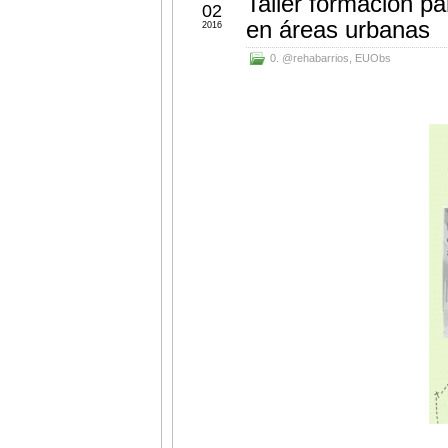
Taller formación p
02
en áreas urbanas
2016
0. @rehabarrios
,
EUObs