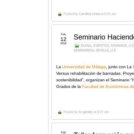
Posted by
Carolina Ureta
at 8:21 am
Feb
Seminario Haciend
12
2016
EUObs
,
EVENTOS
,
GRANADA_U.
SEMINARIOS
,
SEVILLA_U.S
La
Universidad de Málaga
, junto con La
Versus rehabilitación de barriadas. Proy
sostenibilidad”, organizan el Seminario 
Grados de la
Facultad de Económicas de
Posted by
In-gentes
at 9:27 am
Feb