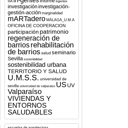
in-gentes
Informe
IIA
ingentes
investigación
investigación-
gestión-acción
marginalidad
mARTadero
MÁLAGA_U.M.A
OFICINA DE COOPERACION
patrimonio
participación
regeneración de
rehabilitación
barrios
de barrios
seminario
salud
Sevilla
sostenibilidad
sostenibilidad urbana
TERRITORIO Y SALUD
U.M.S.S.
universidad de
US
UV
sevilla
universidad de valparaiso
Valparaíso
VIVIENDAS Y
ENTORNOS
SALUDABLES
escuelas de arquitectura