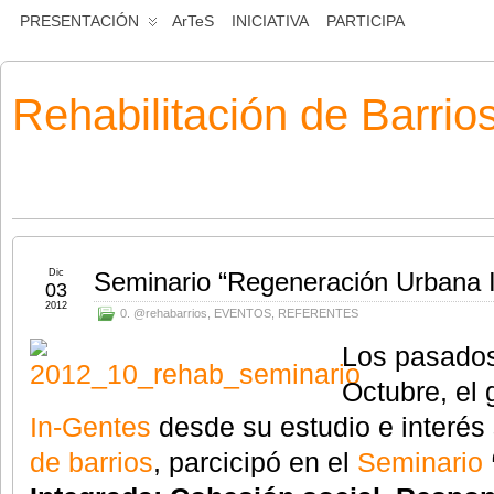
PRESENTACIÓN
ArTeS
INICIATIVA
PARTICIPA
Rehabilitación de Barrio
Dic
Seminario “Regeneración Urbana 
03
2012
0. @rehabarrios
,
EVENTOS
,
REFERENTES
Los pasados
Octubre, el 
In-Gentes
desde su estudio e interés
de barrios
, parcicipó en el
Seminario