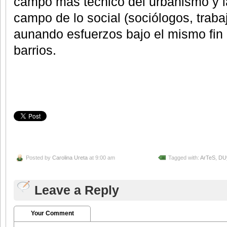
campo más técnico del urbanismo y la
campo de lo social (sociólogos, trabaj
aunando esfuerzos bajo el mismo fin 
barrios.
Posted by
Carolina Ureta
at 9:00 am
Tagged with:
ArTeS
,
DU
Leave a Reply
Your Comment