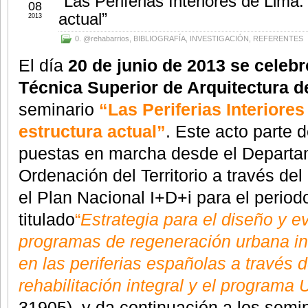
“Las Periferias Interiores de Lima:
08
actual”
2013
0. @rehabarrios
,
BIBLIOGRAFÍA
,
INVESTIGACIÓN
,
REFERENTES
El día
20 de junio de 2013 se celebr
Técnica Superior de Arquitectura d
seminario
“Las Periferias Interiore
estructura actual”
. Este acto parte 
puestas en marcha desde el Departa
Ordenación del Territorio a través del
el Plan Nacional I+D+i para el perio
titulado
“
Estrategia para el diseño y e
programas de regeneración urbana in
en las periferias españolas a través 
rehabilitación integral y el program
31905), y da continuación a los semin