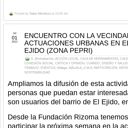
Posted by
Salas Mendoza
at 10:00 am
Jul
ENCUENTRO CON LA VECINDAD
01
ACTUACIONES URBANAS EN E
2013
EJIDO (ZONA PEPRI)
0. @rehabarrios
,
ACCIÓN LOCAL
,
CAJA DE HERRAMIENTAS
,
CAL
COHESIÓN SOCIAL
,
CRÍTICA Y OPINIÓN
,
CUÁNDO
,
DISEÑO Y SALUD
TRABAJO
,
EVENTOS
,
Málaga
,
MÁLAGA_U.M.A
,
PARTICIPACIÓN
,
REFE
SOSTENIBILIDAD
Ampliamos la difusión de esta activid
personas que puedan estar interesad
son usuarios del barrio de El Ejido, 
Desde la Fundación Rizoma tenemos el
participar la próxima semana en la ac