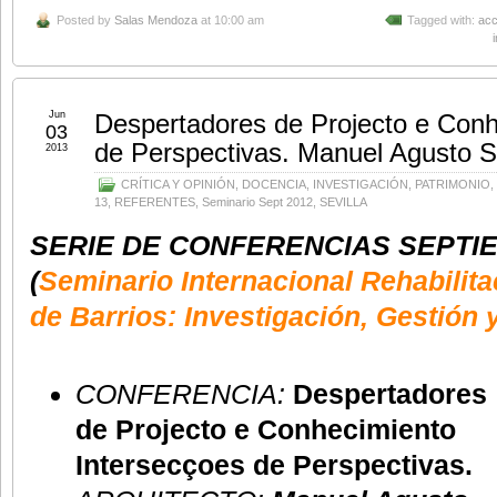
Posted by
Salas Mendoza
at 10:00 am
Tagged with:
acc
Jun
Despertadores de Projecto e Conh
03
de Perspectivas. Manuel Agusto 
2013
CRÍTICA Y OPINIÓN
,
DOCENCIA
,
INVESTIGACIÓN
,
PATRIMONIO
,
13
,
REFERENTES
,
Seminario Sept 2012
,
SEVILLA
SERIE DE CONFERENCIAS
SEPTIE
(
Seminario Internacional Rehabilit
de Barrios: Investigación, Gestión 
CONFERENCIA:
Despertadores
de Projecto e Conhecimiento
Intersecçoes de Perspectivas.