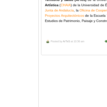
Artística
(
CHAIA
) de la Universidad de 
Junta de Andalucía
, la
Oficina de Coopera
Proyectos Arquitectónicos
de la Escuela 
Estudios de Patrimonio, Paisaje y Const
Posted by
ArTeS
at 10:36 am