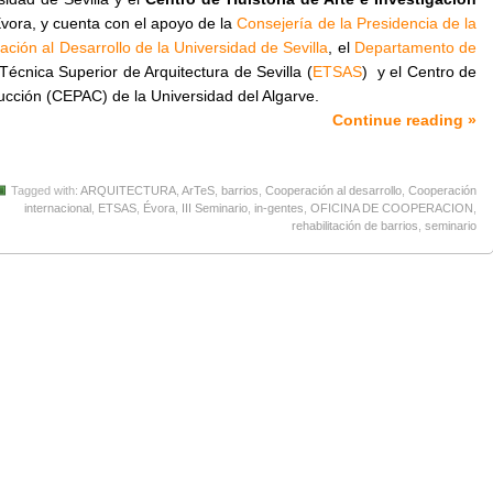
Évora, y cuenta con el apoyo de la
Consejería de la Presidencia de la
ción al Desarrollo de la Universidad de Sevilla
, el
Departamento de
Técnica Superior de Arquitectura de Sevilla (
ETSAS
) y el Centro de
rucción (CEPAC) de la Universidad del Algarve.
Continue reading »
Tagged with:
ARQUITECTURA
,
ArTeS
,
barrios
,
Cooperación al desarrollo
,
Cooperación
internacional
,
ETSAS
,
Évora
,
III Seminario
,
in-gentes
,
OFICINA DE COOPERACION
,
rehabilitación de barrios
,
seminario