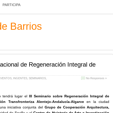
PARTICIPA
de Barrios
nacional de Regeneración Integral de
EVENTOS
,
INGENTES
,
SEMINARIOS
,
No Responses »
 tendrá lugar el
III Seminario sobre Regeneración Integral de
ón Transfronteriza Alentejo-Andalucía-Algarve
en la ciudad
na iniciativa conjunta del
Grupo de Cooperación Arquitectura,
sidad de Sevilla y el
Centro de Huistoria de Arte e Investigación