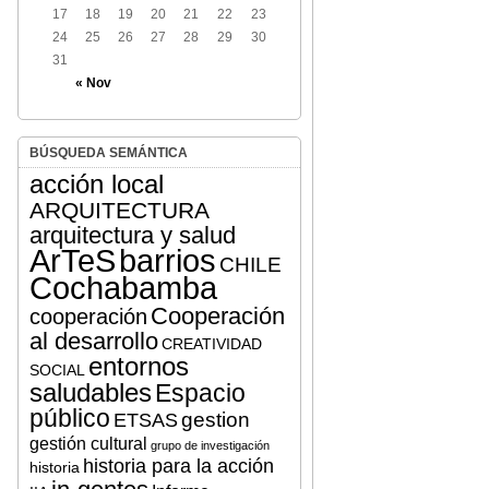
17
18
19
20
21
22
23
24
25
26
27
28
29
30
31
« Nov
BÚSQUEDA SEMÁNTICA
acción local
ARQUITECTURA
arquitectura y salud
ArTeS
barrios
CHILE
Cochabamba
Cooperación
cooperación
al desarrollo
CREATIVIDAD
entornos
SOCIAL
saludables
Espacio
público
gestion
ETSAS
gestión cultural
grupo de investigación
historia para la acción
historia