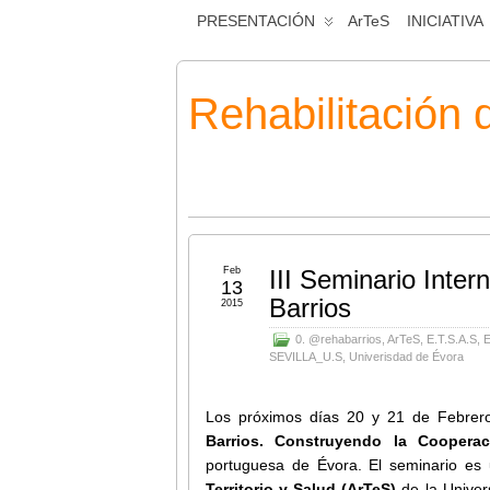
PRESENTACIÓN
ArTeS
INICIATIVA
Rehabilitación 
Feb
III Seminario Inter
13
Barrios
2015
0. @rehabarrios
,
ArTeS
,
E.T.S.A.S
,
SEVILLA_U.S
,
Univerisdad de Évora
Los próximos días 20 y 21 de Febrero
Barrios. Construyendo la Cooperaci
portuguesa de Évora. El seminario es u
Territorio y Salud (ArTeS)
de la Univer