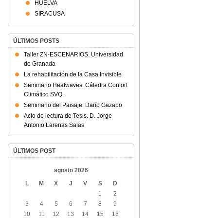
HUELVA
SIRACUSA
ÚLTIMOS POSTS
Taller ZN-ESCENARIOS. Universidad
de Granada
La rehabilitación de la Casa Invisible
Seminario Heatwaves. Cátedra Confort
Climático SVQ.
Seminario del Paisaje: Darío Gazapo
Acto de lectura de Tesis. D. Jorge
Antonio Larenas Salas
ÚLTIMOS POST
agosto 2026
L
M
X
J
V
S
D
1
2
3
4
5
6
7
8
9
10
11
12
13
14
15
16