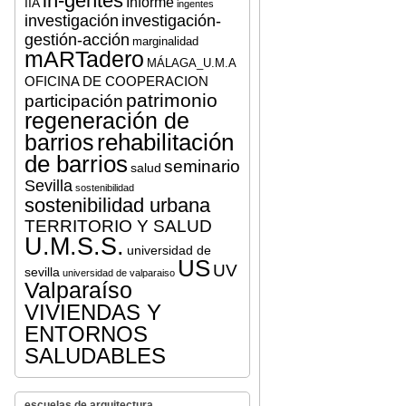
in-gentes
Informe
IIA
ingentes
investigación
investigación-
gestión-acción
marginalidad
mARTadero
MÁLAGA_U.M.A
OFICINA DE COOPERACION
patrimonio
participación
regeneración de
rehabilitación
barrios
de barrios
seminario
salud
Sevilla
sostenibilidad
sostenibilidad urbana
TERRITORIO Y SALUD
U.M.S.S.
universidad de
US
UV
sevilla
universidad de valparaiso
Valparaíso
VIVIENDAS Y
ENTORNOS
SALUDABLES
escuelas de arquitectura