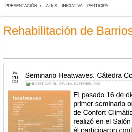
PRESENTACIÓN
ArTeS
INICIATIVA
PARTICIPA
Rehabilitación de Barrio
Dic
Seminario Heatwaves. Cátedra Co
20
2022
INVESTIGACIÓN
,
SEVILLA
,
SOSTENIBILIDAD
El pasado 16 de di
primer seminario o
de Confort Climát
realizó en el Saló
él participaron con