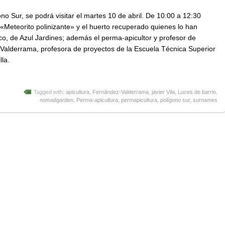
ono Sur, se podrá visitar el martes 10 de abril. De 10:00 a 12:30
 «Meteorito polinizante» y el huerto recuperado quienes lo han
o, de Azul Jardines; además el perma-apicultor y profesor de
Valderrama, profesora de proyectos de la Escuela Técnica Superior
lla.
Tagged with:
apicultura
,
Fernández-Valderrama
,
javier Vila
,
Luces de barrio
,
nomadgarden
,
Perma-apicultura
,
permapicultura
,
polígono sur
,
surnames