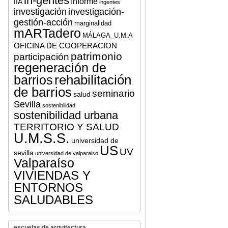
in-gentes
Informe
IIA
ingentes
investigación
investigación-
gestión-acción
marginalidad
mARTadero
MÁLAGA_U.M.A
OFICINA DE COOPERACION
patrimonio
participación
regeneración de
rehabilitación
barrios
de barrios
seminario
salud
Sevilla
sostenibilidad
sostenibilidad urbana
TERRITORIO Y SALUD
U.M.S.S.
universidad de
US
UV
sevilla
universidad de valparaiso
Valparaíso
VIVIENDAS Y
ENTORNOS
SALUDABLES
escuelas de arquitectura