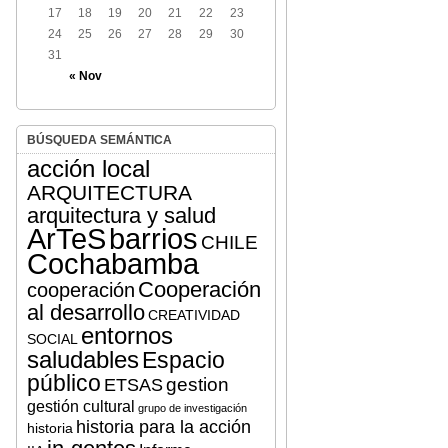
17
18
19
20
21
22
23
24
25
26
27
28
29
30
31
« Nov
BÚSQUEDA SEMÁNTICA
acción local
ARQUITECTURA
arquitectura y salud
ArTeS
barrios
CHILE
Cochabamba
Cooperación
cooperación
al desarrollo
CREATIVIDAD
entornos
SOCIAL
saludables
Espacio
público
gestion
ETSAS
gestión cultural
grupo de investigación
historia para la acción
historia