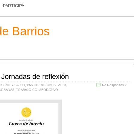
PARTICIPA
de Barrios
 Jornadas de reflexión
ISEÑO Y SALUD
,
PARTICIPACIÓN
,
SEVILLA
,
No Responses »
 URBANAS
,
TRABAJO COLABORATIVO