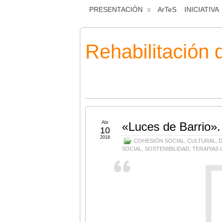
PRESENTACIÓN
ArTeS
INICIATIVA
Rehabilitación 
Abr
«Luces de Barrio».
10
2018
COHESIÓN SOCIAL
,
CULTURAL
,
D
SOCIAL
,
SOSTENIBILIDAD
,
TERAPIAS