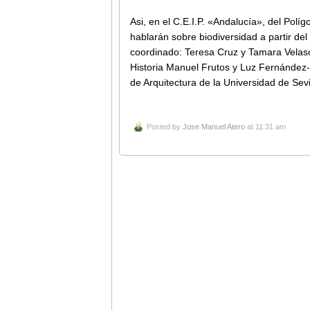
Asi, en el C.E.I.P. «Andalucía», del Políg
hablarán sobre biodiversidad a partir del
coordinado: Teresa Cruz y Tamara Velasc
Historia Manuel Frutos y Luz Fernández-
de Arquitectura de la Universidad de Sevi
Posted by
Jose Manuel Atero
at 11:31 am