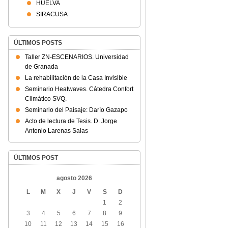
HUELVA
SIRACUSA
ÚLTIMOS POSTS
Taller ZN-ESCENARIOS. Universidad
de Granada
La rehabilitación de la Casa Invisible
Seminario Heatwaves. Cátedra Confort
Climático SVQ.
Seminario del Paisaje: Darío Gazapo
Acto de lectura de Tesis. D. Jorge
Antonio Larenas Salas
ÚLTIMOS POST
agosto 2026
L
M
X
J
V
S
D
1
2
3
4
5
6
7
8
9
10
11
12
13
14
15
16