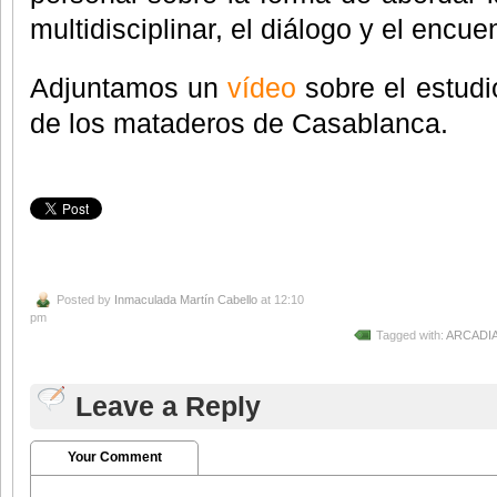
multidisciplinar, el diálogo y el encue
Adjuntamos un
vídeo
sobre el estudi
de los mataderos de Casablanca.
Posted by
Inmaculada Martín Cabello
at 12:10
pm
Tagged with:
ARCADIA 
Leave a Reply
Your Comment